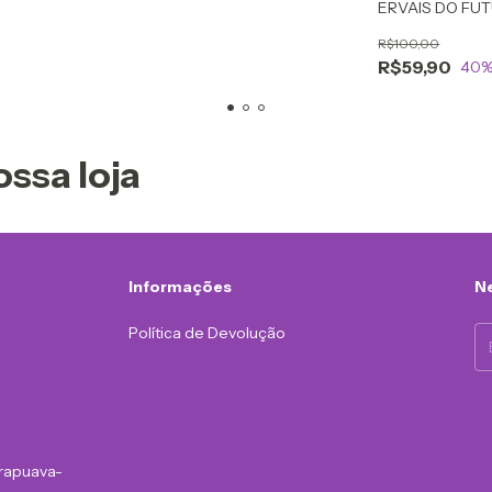
ERVAIS DO FU
R$100,00
R$59,90
40
%
ossa loja
Informações
Ne
Política de Devolução
rapuava-