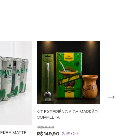
KIT EXPERIÊNCIA CHIMARRÃO
COMPLETA
R$200,00
KIT CONHECE
 YERBA MATTE –
R$149,90
25
% OFF