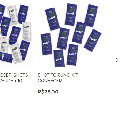
HECER: SHOTS
SHOT TO RUN® KIT
SHOT DE MATE
VERDE + 10
CONHECER
CONHECER
®
R$35,00
R$30,00