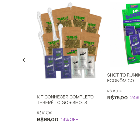
 Mate Suave e
SHOT TO RUN®
ECONÔMICO
R$99,00
KIT CONHECER COMPLETO
R$75,00
OFF
24
%
TERERÉ TO GO + SHOTS
R$107,99
R$89,00
18
% OFF