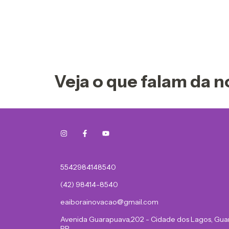
Veja o que falam da n
5542984148540
(42) 98414-8540
eaiborainovacao@gmail.com
Avenida Guarapuava,202 - Cidade dos Lagos, Gua
PR