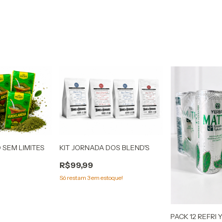
 SEM LIMITES
KIT JORNADA DOS BLEND'S
R$99,99
Só restam
3
em estoque!
PACK 12 REFRI