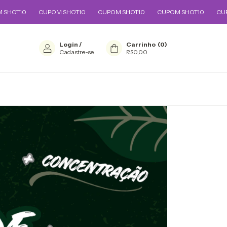
CUPOM SHOT10
CUPOM SHOT10
CUPOM SHOT10
CUPOM SHOT
Login
/
Carrinho
(
0
)
Cadastre-se
R$0,00